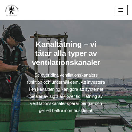
Hoppa
till
innehåll
Kanaltätning
– vi
tätar alla typer av
ventilationskanaler
Se över dina ventilationskanalers
funktion och underhåll dem. Att investera
i en kanaltätning kan göra att systemet
betalar av sig själv över tid. Tätning av
ventilationskanaler sparar pengar och
ger ett bättre inomhusklimat!