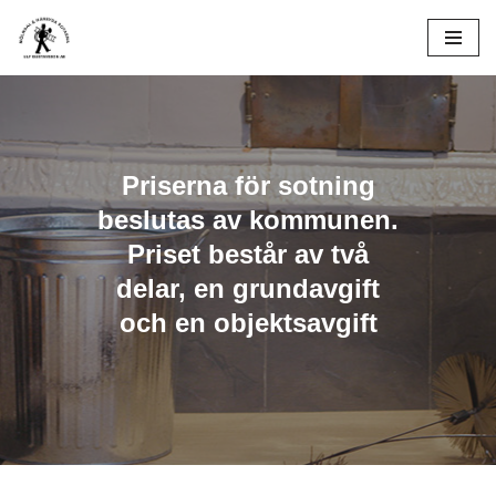
Hoppa
till
innehåll
Priserna för sotning
beslutas av kommunen.
Priset består av två
delar, en grundavgift
och en objektsavgift